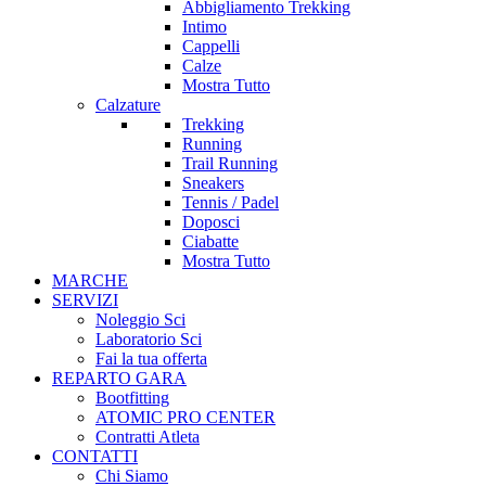
Abbigliamento Trekking
Intimo
Cappelli
Calze
Mostra Tutto
Calzature
Trekking
Running
Trail Running
Sneakers
Tennis / Padel
Doposci
Ciabatte
Mostra Tutto
MARCHE
SERVIZI
Noleggio Sci
Laboratorio Sci
Fai la tua offerta
REPARTO GARA
Bootfitting
ATOMIC PRO CENTER
Contratti Atleta
CONTATTI
Chi Siamo