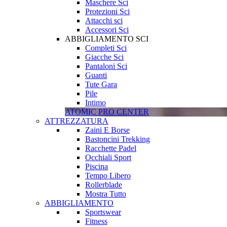
Maschere Sci
Protezioni Sci
Attacchi sci
Accessori Sci
ABBIGLIAMENTO SCI
Completi Sci
Giacche Sci
Pantaloni Sci
Guanti
Tute Gara
Pile
Intimo
ATOMIC PRO CENTER
ATTREZZATURA
Zaini E Borse
Bastoncini Trekking
Racchette Padel
Occhiali Sport
Piscina
Tempo Libero
Rollerblade
Mostra Tutto
ABBIGLIAMENTO
Sportswear
Fitness