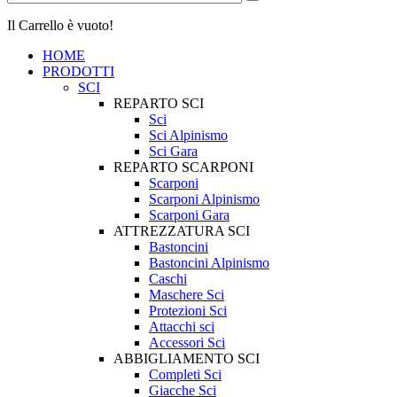
Il Carrello è vuoto!
HOME
PRODOTTI
SCI
REPARTO SCI
Sci
Sci Alpinismo
Sci Gara
REPARTO SCARPONI
Scarponi
Scarponi Alpinismo
Scarponi Gara
ATTREZZATURA SCI
Bastoncini
Bastoncini Alpinismo
Caschi
Maschere Sci
Protezioni Sci
Attacchi sci
Accessori Sci
ABBIGLIAMENTO SCI
Completi Sci
Giacche Sci