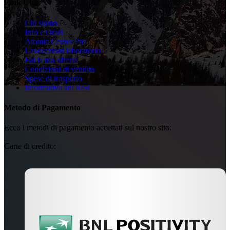
Link Utili
Chi siamo
Info e Orari
Atomic Center Pro
Lavorazioni laboratorio
Fai la tua offerta
Condizioni di vendita
Spese di trasporto
Informativa sui Resi
Metodo di Pagamento
Ecco i metodi di pagamento accettati sul nostro sito:
Carte di credito: