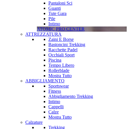
Pantaloni Sci
Guanti
Tute Gara
Pile
Intimo
ATOMIC PRO CENTER
ATTREZZATURA
Zaini E Borse
Bastoncini Trekking
Racchette Padel
Occhiali Sport
Piscina
Tempo Libero
Rollerblade
Mostra Tutto
ABBIGLIAMENTO
Sportswear
Fitness
Abbigliamento Trekking
Intimo
Cappelli
Calze
Mostra Tutto
Calzature
Trekking