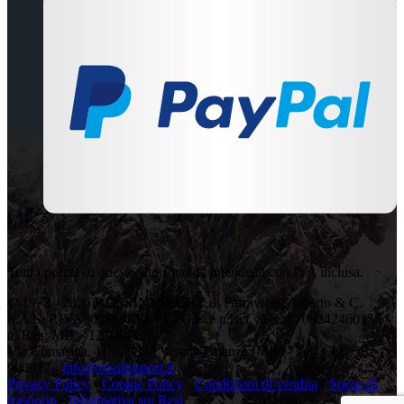
Tutti i prezzi su questo sito sono da intendersi con IVA inclusa.
© 1978 - 2026
ROSSINI SPORT
di Parravicini Alberto & C.
S.A.S. P.IVA: 00899350961 - C.F. e n.iscr. al R. I.: 08242460155 -
n. Rea: MB – 1210641
Via Comasina, 11 - 20843 Verano Brianza (MB) - Tel: +39 0362
900912 -
info@rossinisport.it
Privacy Policy
-
Cookie Policy
-
Condizioni di vendita
-
Spese di
trasporto
-
Informativa sui Resi