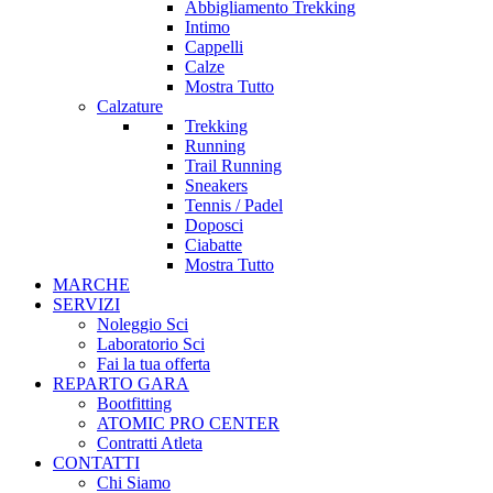
Abbigliamento Trekking
Intimo
Cappelli
Calze
Mostra Tutto
Calzature
Trekking
Running
Trail Running
Sneakers
Tennis / Padel
Doposci
Ciabatte
Mostra Tutto
MARCHE
SERVIZI
Noleggio Sci
Laboratorio Sci
Fai la tua offerta
REPARTO GARA
Bootfitting
ATOMIC PRO CENTER
Contratti Atleta
CONTATTI
Chi Siamo