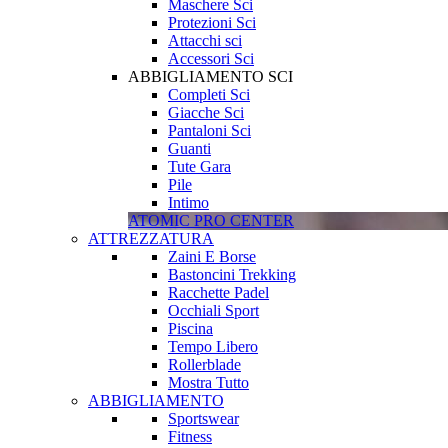
Maschere Sci
Protezioni Sci
Attacchi sci
Accessori Sci
ABBIGLIAMENTO SCI
Completi Sci
Giacche Sci
Pantaloni Sci
Guanti
Tute Gara
Pile
Intimo
ATOMIC PRO CENTER
ATTREZZATURA
Zaini E Borse
Bastoncini Trekking
Racchette Padel
Occhiali Sport
Piscina
Tempo Libero
Rollerblade
Mostra Tutto
ABBIGLIAMENTO
Sportswear
Fitness