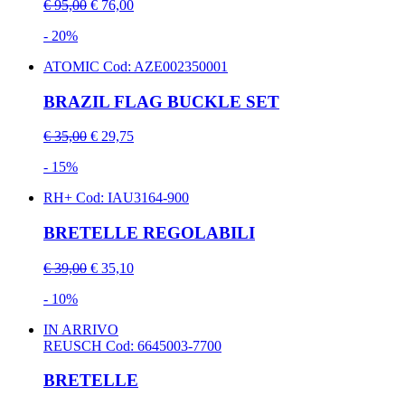
€ 95,00
€ 76,00
- 20%
ATOMIC
Cod: AZE002350001
BRAZIL FLAG BUCKLE SET
€ 35,00
€ 29,75
- 15%
RH+
Cod: IAU3164-900
BRETELLE REGOLABILI
€ 39,00
€ 35,10
- 10%
IN ARRIVO
REUSCH
Cod: 6645003-7700
BRETELLE