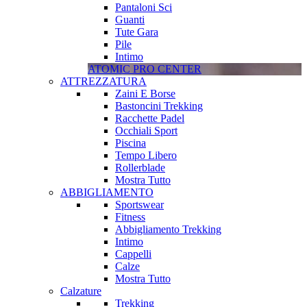
Pantaloni Sci
Guanti
Tute Gara
Pile
Intimo
ATOMIC PRO CENTER
ATTREZZATURA
Zaini E Borse
Bastoncini Trekking
Racchette Padel
Occhiali Sport
Piscina
Tempo Libero
Rollerblade
Mostra Tutto
ABBIGLIAMENTO
Sportswear
Fitness
Abbigliamento Trekking
Intimo
Cappelli
Calze
Mostra Tutto
Calzature
Trekking