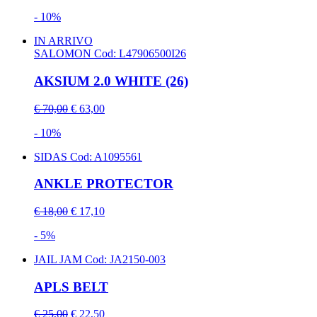
- 10%
IN ARRIVO
SALOMON
Cod: L47906500I26
AKSIUM 2.0 WHITE (26)
€ 70,00
€ 63,00
- 10%
SIDAS
Cod: A1095561
ANKLE PROTECTOR
€ 18,00
€ 17,10
- 5%
JAIL JAM
Cod: JA2150-003
APLS BELT
€ 25,00
€ 22,50