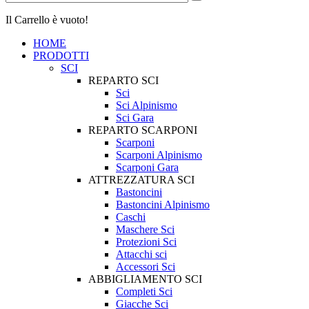
Il Carrello è vuoto!
HOME
PRODOTTI
SCI
REPARTO SCI
Sci
Sci Alpinismo
Sci Gara
REPARTO SCARPONI
Scarponi
Scarponi Alpinismo
Scarponi Gara
ATTREZZATURA SCI
Bastoncini
Bastoncini Alpinismo
Caschi
Maschere Sci
Protezioni Sci
Attacchi sci
Accessori Sci
ABBIGLIAMENTO SCI
Completi Sci
Giacche Sci