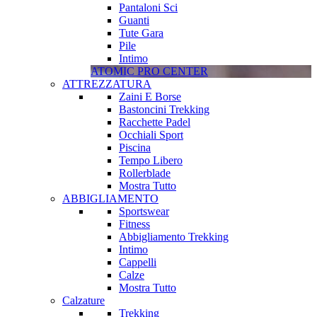
Pantaloni Sci
Guanti
Tute Gara
Pile
Intimo
ATOMIC PRO CENTER
ATTREZZATURA
Zaini E Borse
Bastoncini Trekking
Racchette Padel
Occhiali Sport
Piscina
Tempo Libero
Rollerblade
Mostra Tutto
ABBIGLIAMENTO
Sportswear
Fitness
Abbigliamento Trekking
Intimo
Cappelli
Calze
Mostra Tutto
Calzature
Trekking