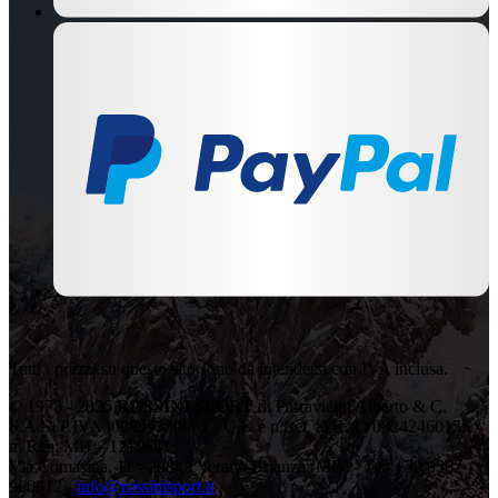
Tutti i prezzi su questo sito sono da intendersi con IVA inclusa.
© 1978 - 2026
ROSSINI SPORT
di Parravicini Alberto & C.
S.A.S. P.IVA: 00899350961 - C.F. e n.iscr. al R. I.: 08242460155 -
n. Rea: MB – 1210641
Via Comasina, 11 - 20843 Verano Brianza (MB) - Tel: +39 0362
900912 -
info@rossinisport.it