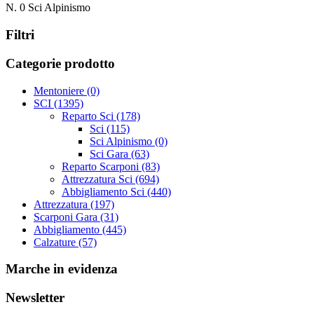
N.
0
Sci Alpinismo
Filtri
Categorie prodotto
Mentoniere
(0)
SCI
(1395)
Reparto Sci
(178)
Sci
(115)
Sci Alpinismo
(0)
Sci Gara
(63)
Reparto Scarponi
(83)
Attrezzatura Sci
(694)
Abbigliamento Sci
(440)
Attrezzatura
(197)
Scarponi Gara
(31)
Abbigliamento
(445)
Calzature
(57)
Marche in evidenza
Newsletter