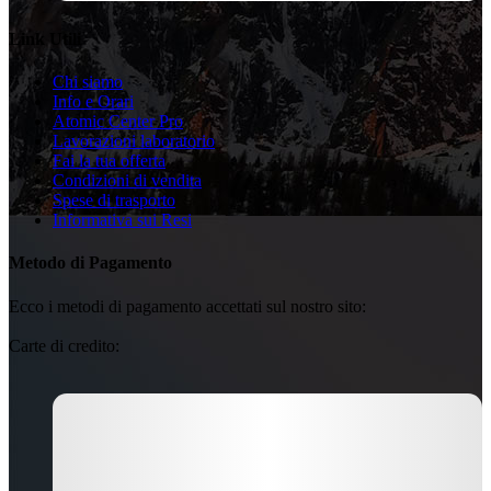
Link Utili
Chi siamo
Info e Orari
Atomic Center Pro
Lavorazioni laboratorio
Fai la tua offerta
Condizioni di vendita
Spese di trasporto
Informativa sui Resi
Metodo di Pagamento
Ecco i metodi di pagamento accettati sul nostro sito:
Carte di credito: