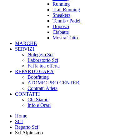
Running
Trail Running
Sneakers
Tennis / Padel
Doposci
Ciabatte
Mostra Tutto
MARCHE
SERVIZI
Noleggio Sci
Laboratorio Sci
Fai la tua offerta
REPARTO GARA
Bootfitting
ATOMIC PRO CENTER
Contratti Atleta
CONTATTI
Chi Siamo
Info e Orari
Home
SCI
Reparto Sci
Sci Alpinismo