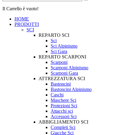
Il Carrello è vuoto!
HOME
PRODOTTI
SCI
REPARTO SCI
Sci
Sci Alpinismo
Sci Gara
REPARTO SCARPONI
Scarponi
Scarponi Alpinismo
Scarponi Gara
ATTREZZATURA SCI
Bastoncini
Bastoncini Alpinismo
Caschi
Maschere Sci
Protezioni Sci
Attacchi sci
Accessori Sci
ABBIGLIAMENTO SCI
Completi Sci
Giacche Sci