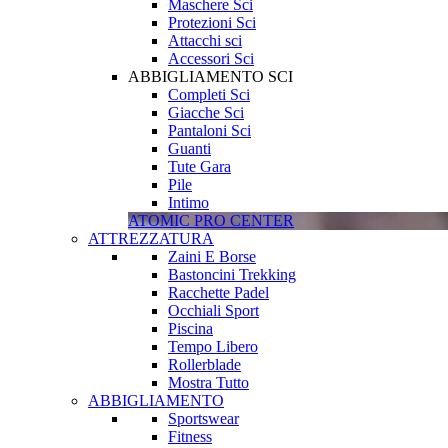
Maschere Sci
Protezioni Sci
Attacchi sci
Accessori Sci
ABBIGLIAMENTO SCI
Completi Sci
Giacche Sci
Pantaloni Sci
Guanti
Tute Gara
Pile
Intimo
ATOMIC PRO CENTER
ATTREZZATURA
Zaini E Borse
Bastoncini Trekking
Racchette Padel
Occhiali Sport
Piscina
Tempo Libero
Rollerblade
Mostra Tutto
ABBIGLIAMENTO
Sportswear
Fitness