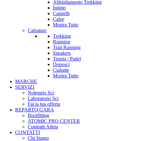
Abbigliamento Trekking
Intimo
Cappelli
Calze
Mostra Tutto
Calzature
Trekking
Running
Trail Running
Sneakers
Tennis / Padel
Doposci
Ciabatte
Mostra Tutto
MARCHE
SERVIZI
Noleggio Sci
Laboratorio Sci
Fai la tua offerta
REPARTO GARA
Bootfitting
ATOMIC PRO CENTER
Contratti Atleta
CONTATTI
Chi Siamo