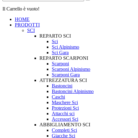
Il Carrello è vuoto!
HOME
PRODOTTI
SCI
REPARTO SCI
Sci
Sci Alpinismo
Sci Gara
REPARTO SCARPONI
Scarponi
Scarponi Alpinismo
Scarponi Gara
ATTREZZATURA SCI
Bastoncini
Bastoncini Alpinismo
Caschi
Maschere Sci
Protezioni Sci
Attacchi sci
Accessori Sci
ABBIGLIAMENTO SCI
Completi Sci
Giacche Sci