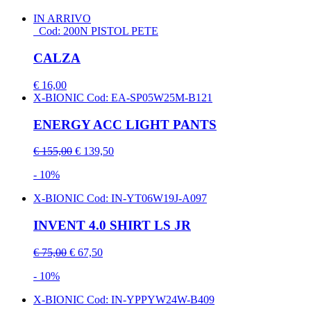
IN ARRIVO
Cod: 200N PISTOL PETE
CALZA
€ 16,00
X-BIONIC
Cod: EA-SP05W25M-B121
ENERGY ACC LIGHT PANTS
€ 155,00
€ 139,50
- 10%
X-BIONIC
Cod: IN-YT06W19J-A097
INVENT 4.0 SHIRT LS JR
€ 75,00
€ 67,50
- 10%
X-BIONIC
Cod: IN-YPPYW24W-B409