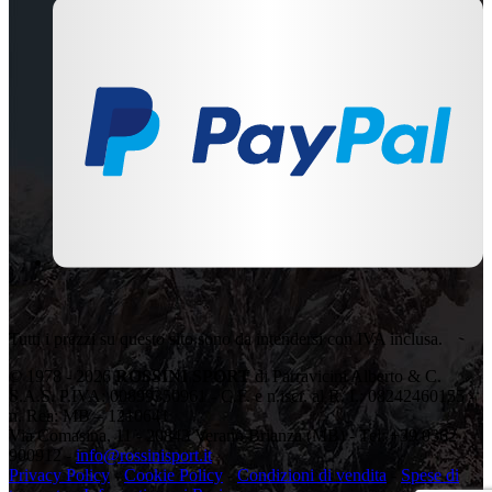
Tutti i prezzi su questo sito sono da intendersi con IVA inclusa.
© 1978 - 2026
ROSSINI SPORT
di Parravicini Alberto & C.
S.A.S. P.IVA: 00899350961 - C.F. e n.iscr. al R. I.: 08242460155 -
n. Rea: MB – 1210641
Via Comasina, 11 - 20843 Verano Brianza (MB) - Tel: +39 0362
900912 -
info@rossinisport.it
Privacy Policy
-
Cookie Policy
-
Condizioni di vendita
-
Spese di