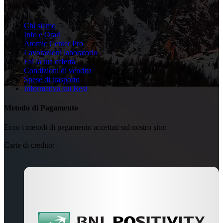
Link Utili
Chi siamo
Info e Orari
Atomic Center Pro
Lavorazioni laboratorio
Fai la tua offerta
Condizioni di vendita
Spese di trasporto
Informativa sui Resi
Metodo di Pagamento
Ecco i metodi di pagamento accettati sul nostro sito:
Carte di credito: