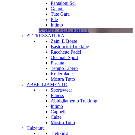
Pantaloni Sci
Guanti
Tute Gara
Pile
Intimo
ATOMIC PRO CENTER
ATTREZZATURA
Zaini E Borse
Bastoncini Trekking
Racchette Padel
Occhiali Sport
Piscina
Tempo Libero
Rollerblade
Mostra Tutto
ABBIGLIAMENTO
Sportswear
Fitness
Abbigliamento Trekking
Intimo
Cappelli
Calze
Mostra Tutto
Calzature
Trekking