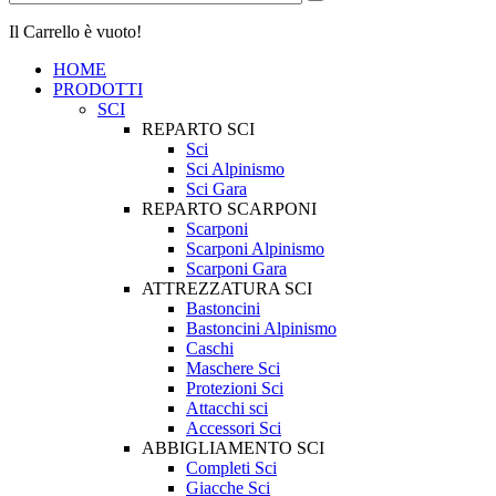
Il Carrello è vuoto!
HOME
PRODOTTI
SCI
REPARTO SCI
Sci
Sci Alpinismo
Sci Gara
REPARTO SCARPONI
Scarponi
Scarponi Alpinismo
Scarponi Gara
ATTREZZATURA SCI
Bastoncini
Bastoncini Alpinismo
Caschi
Maschere Sci
Protezioni Sci
Attacchi sci
Accessori Sci
ABBIGLIAMENTO SCI
Completi Sci
Giacche Sci