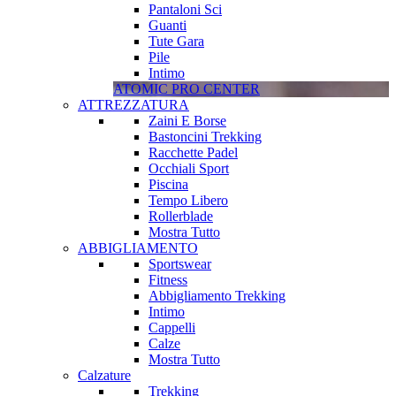
Pantaloni Sci
Guanti
Tute Gara
Pile
Intimo
ATOMIC PRO CENTER
ATTREZZATURA
Zaini E Borse
Bastoncini Trekking
Racchette Padel
Occhiali Sport
Piscina
Tempo Libero
Rollerblade
Mostra Tutto
ABBIGLIAMENTO
Sportswear
Fitness
Abbigliamento Trekking
Intimo
Cappelli
Calze
Mostra Tutto
Calzature
Trekking