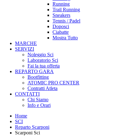
Running
Trail Running
Sneakers
Tennis / Padel
Doposci
Ciabatte
Mostra Tutto
MARCHE
SERVIZI
Noleggio Sci
Laboratorio Sci
Fai la tua offerta
REPARTO GARA
Bootfitting
ATOMIC PRO CENTER
Contratti Atleta
CONTATTI
Chi Siamo
Info e Orari
Home
SCI
Reparto Scarponi
Scarponi Sci