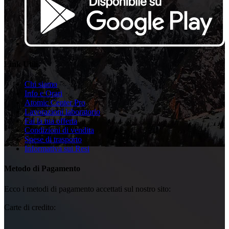
Link Utili
Chi siamo
Info e Orari
Atomic Center Pro
Lavorazioni laboratorio
Fai la tua offerta
Condizioni di vendita
Spese di trasporto
Informativa sui Resi
Metodo di Pagamento
Ecco i metodi di pagamento accettati sul nostro sito:
Carte di credito: