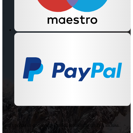
Tutti i prezzi su questo sito sono da intendersi con IVA inclusa.