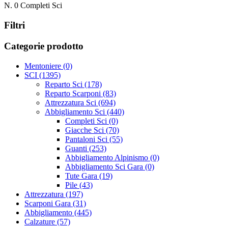
N.
0
Completi Sci
Filtri
Categorie prodotto
Mentoniere
(0)
SCI
(1395)
Reparto Sci
(178)
Reparto Scarponi
(83)
Attrezzatura Sci
(694)
Abbigliamento Sci
(440)
Completi Sci
(0)
Giacche Sci
(70)
Pantaloni Sci
(55)
Guanti
(253)
Abbigliamento Alpinismo
(0)
Abbigliamento Sci Gara
(0)
Tute Gara
(19)
Pile
(43)
Attrezzatura
(197)
Scarponi Gara
(31)
Abbigliamento
(445)
Calzature
(57)