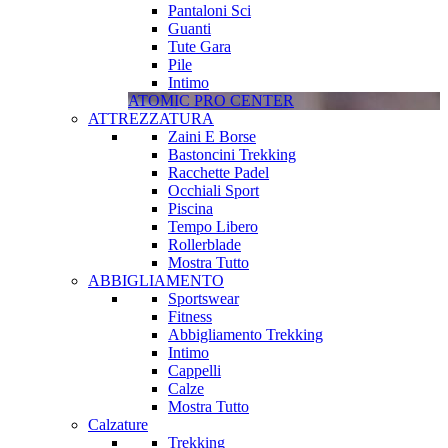
Pantaloni Sci
Guanti
Tute Gara
Pile
Intimo
ATOMIC PRO CENTER
ATTREZZATURA
Zaini E Borse
Bastoncini Trekking
Racchette Padel
Occhiali Sport
Piscina
Tempo Libero
Rollerblade
Mostra Tutto
ABBIGLIAMENTO
Sportswear
Fitness
Abbigliamento Trekking
Intimo
Cappelli
Calze
Mostra Tutto
Calzature
Trekking