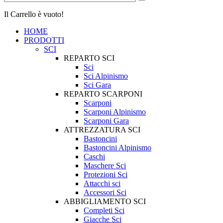
Il Carrello è vuoto!
HOME
PRODOTTI
SCI
REPARTO SCI
Sci
Sci Alpinismo
Sci Gara
REPARTO SCARPONI
Scarponi
Scarponi Alpinismo
Scarponi Gara
ATTREZZATURA SCI
Bastoncini
Bastoncini Alpinismo
Caschi
Maschere Sci
Protezioni Sci
Attacchi sci
Accessori Sci
ABBIGLIAMENTO SCI
Completi Sci
Giacche Sci