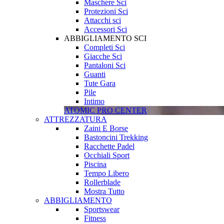
Maschere Sci
Protezioni Sci
Attacchi sci
Accessori Sci
ABBIGLIAMENTO SCI
Completi Sci
Giacche Sci
Pantaloni Sci
Guanti
Tute Gara
Pile
Intimo
ATOMIC PRO CENTER
ATTREZZATURA
Zaini E Borse
Bastoncini Trekking
Racchette Padel
Occhiali Sport
Piscina
Tempo Libero
Rollerblade
Mostra Tutto
ABBIGLIAMENTO
Sportswear
Fitness