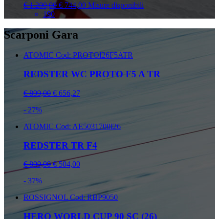
€ 1.200,00
€ 744,00
Misure disponibili
190
Scarponi Gara
ATOMIC
Cod: PROTOI26F5ATR
REDSTER WC PROTO F5 A TR
€ 899,00
€ 656,27
- 27%
ATOMIC
Cod: AE5031700I26
REDSTER TR F4
€ 800,00
€ 504,00
- 37%
ROSSIGNOL
Cod: RBP9050
HERO WORLD CUP 90 SC (26)