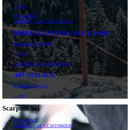
- 20%
IN ARRIVO
ATOMIC
Cod: AASS03626I26
REDSTER G9 RSVK S + I 12 GW (26)
€ 1.159,99
€ 985,99
- 15%
ARMADA
Cod: RA0000766
ARV 84 BLACK
€ 350,00
€ 315,00
- 10%
Scarponi Sci
IN ARRIVO
ATOMIC
Cod: AE5035960I26