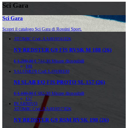
Sci Gara
Sci Gara
Scopri il catalogo Sci Gara di Rossini Sport.
ATOMIC
Cod: AA0030561I26
NY REDSTER G9 FIS RVSK M 188 (26)
€ 1.200,00
€ 744,00
Misure disponibili
188
SALOMON
Cod: L49188100
NI SLAB EQ FIS PROTO SL 157 (26)
€ 1.100,00
€ 682,00
Misure disponibili
157
IN ARRIVO
ATOMIC
Cod: AA0030573I26
NY REDSTER G9 RSM RVSK 190 (26)