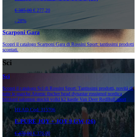
€ 385,00
€ 277,20
- 28%
Scarponi Gara
Scopri il catalogo Scarponi Gara di Rossini Sport: tantissimi prodotti
scontati.
Sci
Sci
Scopri il catalogo Sci di Rossini Sport. Tantissimi prodotti, novità di
tutte le marche Atomic fischer head dynastar rossignol nordica
blizzard salomon stockli volkl k2 kastle Van Deer RedBull sport
HEAD
Cod: 315706
E.PURE JOY + JOY 9 GW (26)
€ 470,00
€ 376,00