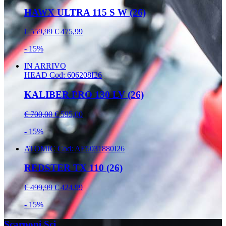
HAWX ULTRA 115 S W (26)
€ 559,99
€ 475,99
- 15%
IN ARRIVO
HEAD
Cod: 606208I26
KALIBER PRO 130 LV (26)
€ 700,00
€ 595,00
- 15%
ATOMIC
Cod: AE5031880I26
REDSTER TX 110 (26)
€ 499,99
€ 424,99
- 15%
Scarponi Sci