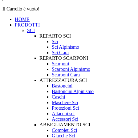
Il Carrello è vuoto!
HOME
PRODOTTI
SCI
REPARTO SCI
Sci
Sci Alpinismo
Sci Gara
REPARTO SCARPONI
Scarponi
Scarponi Alpinismo
Scarponi Gara
ATTREZZATURA SCI
Bastoncini
Bastoncini Alpinismo
Caschi
Maschere Sci
Protezioni Sci
Attacchi sci
Accessori Sci
ABBIGLIAMENTO SCI
Completi Sci
Giacche Sci