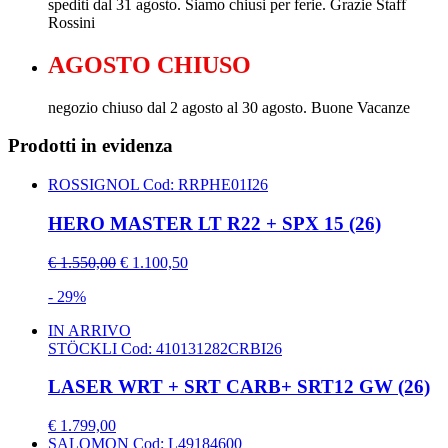
spediti dal 31 agosto. Siamo chiusi per ferie. Grazie Staff
Rossini
AGOSTO CHIUSO
negozio chiuso dal 2 agosto al 30 agosto. Buone Vacanze
Prodotti in evidenza
ROSSIGNOL
Cod: RRPHE01I26
HERO MASTER LT R22 + SPX 15 (26)
€ 1.550,00
€ 1.100,50
- 29%
IN ARRIVO
STÖCKLI
Cod: 410131282CRBI26
LASER WRT + SRT CARB+ SRT12 GW (26)
€ 1.799,00
SALOMON
Cod: L49184600