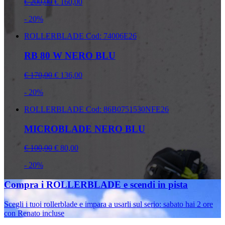
€ 200,00
€ 160,00
- 20%
ROLLERBLADE
Cod: 74006E26
RB 80 W NERO BLU
€ 170,00
€ 136,00
- 20%
ROLLERBLADE
Cod: 86B0751530NFE26
MICROBLADE NERO BLU
€ 100,00
€ 80,00
- 20%
Compra i ROLLERBLADE e scendi in pista
Scegli i tuoi rollerblade e impara a usarli sul serio: sabato hai 2 ore
con Renato incluse