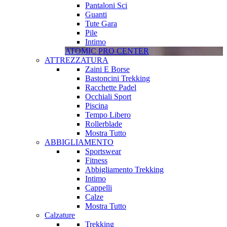
Pantaloni Sci
Guanti
Tute Gara
Pile
Intimo
ATOMIC PRO CENTER
ATTREZZATURA
Zaini E Borse
Bastoncini Trekking
Racchette Padel
Occhiali Sport
Piscina
Tempo Libero
Rollerblade
Mostra Tutto
ABBIGLIAMENTO
Sportswear
Fitness
Abbigliamento Trekking
Intimo
Cappelli
Calze
Mostra Tutto
Calzature
Trekking