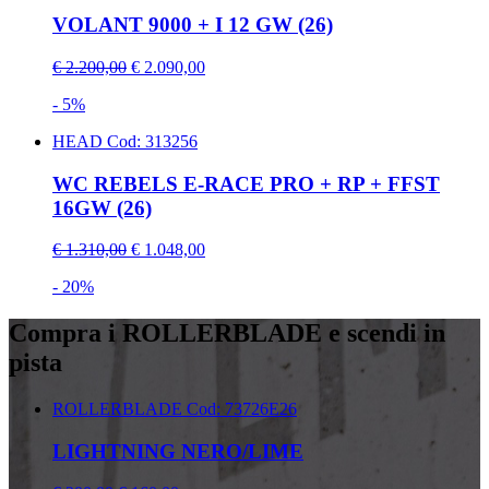
VOLANT 9000 + I 12 GW (26)
€ 2.200,00
€ 2.090,00
- 5%
HEAD
Cod: 313256
WC REBELS E-RACE PRO + RP + FFST
16GW (26)
€ 1.310,00
€ 1.048,00
- 20%
Compra i ROLLERBLADE e scendi in
pista
ROLLERBLADE
Cod: 73726E26
LIGHTNING NERO/LIME