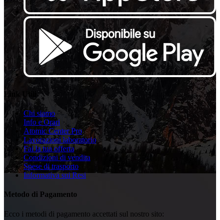
Link Utili
Chi siamo
Info e Orari
Atomic Center Pro
Lavorazioni laboratorio
Fai la tua offerta
Condizioni di vendita
Spese di trasporto
Informativa sui Resi
Metodo di Pagamento
Ecco i metodi di pagamento accettati sul nostro sito: